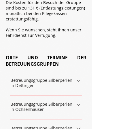
Die Kosten für den Besuch der Gruppe
sind bis zu 131 € (Entlastungsleistungen)
monatlich bei den Pflegekassen
erstattungsfähig.
Wenn Sie wünschen, steht Ihnen unser
Fahrdienst zur Verfügung.
ORTE UND TERMINE DER
BETREUUNGSGRUPPEN
Betreuungsgruppe Silberperlen
in Dettingen
Adresse: Haus St. Franziskus
Schulstraße 8 88451 Dettingen
Betreuungsgruppe Silberperlen
in Ochsenhausen
immer montags: 13.00 bis 16.30 Uhr
Adresse: Schranne Bahnhofstraße
22 88416 Ochsenhausen immer
Betreuungsgruppe Silberperlen