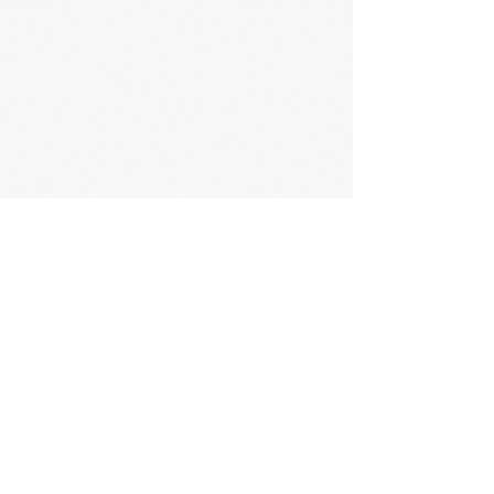
Bellamont | Ehrensberg | Eichbühl |
Ellwangen | Erlenmoos | Gutenzell-
Hürbel | Hattenburg | Mittelbuch | Stadt
Ochsenhausen | Oberstetten |
Reinstetten | Rottum | Steinhausen
Pflegebereich
Ochsenhausen
​Schloßstraße 18
88416 Ochsenhausen
Telefon
07352 9230-30